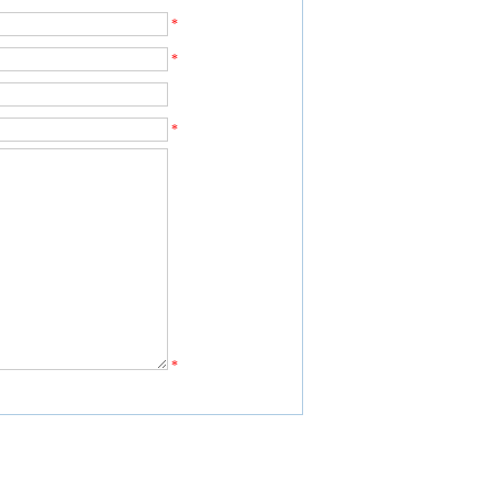
*
*
*
*