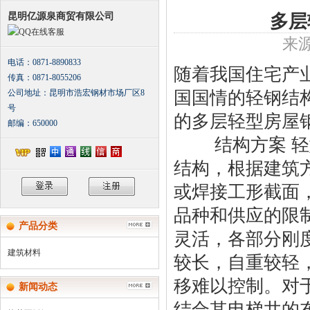
昆明亿源泉商贸有限公司
多层
在线客服
来源
电话：0871-8890833
随着我国住宅产
传真：0871-8055206
国国情的轻钢结
公司地址：昆明市浩宏钢材市场厂区8
号
的多层轻型房屋
邮编：650000
结构方案 轻型
结构，根据建筑
或焊接工形截面
品种和供应的限
产品分类
灵活，各部分刚
建筑材料
较长，自重较轻
移难以控制。对
新闻动态
结合其电梯井的