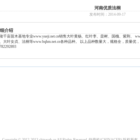
河南优质法桐
发布时间：2014-09-17
细介绍
陵千亩苗木基地专业www.yueji.net.cn销售大叶黄杨、红叶李、栾树、国槐、紫荆、 www.
、大叶女贞、法桐等www.bqhm.net.cn各种品种。 以上品种数量大，规格全，质量优，价格
782292893
Copyright © 2012-2013 chinaceb.cn All Rights Reserved. 快商机(CHINACEB) 版权所有