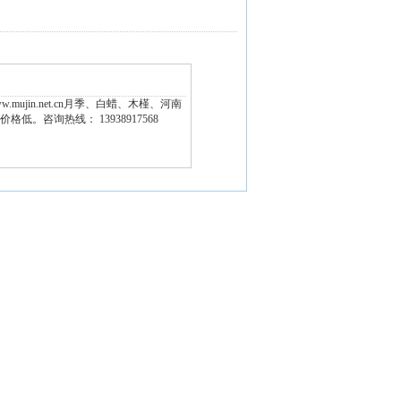
mujin.net.cn月季、白蜡、木槿、河南
低。咨询热线： 13938917568