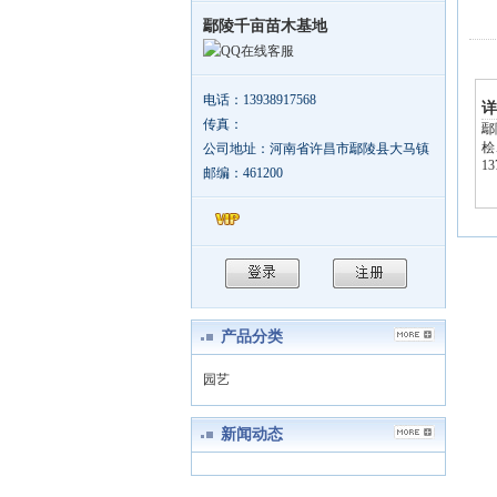
鄢陵千亩苗木基地
在线客服
电话：13938917568
详
传真：
鄢
桧
公司地址：河南省许昌市鄢陵县大马镇
13
邮编：461200
产品分类
园艺
新闻动态