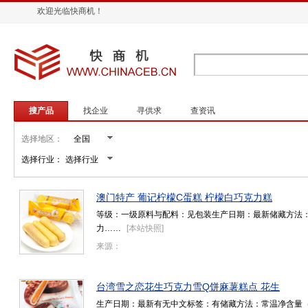
欢迎光临快商机！
搜产品
找企业
寻供求
查资讯
选择地区：
选择行业：
澳门特产 葡记柠檬C蛋糕 柠檬白巧克力糕
等级：一级原料与配料：见包装生产日期：最新储藏方法：
力……
[
本站快照
]
来源：
台湾雪之恋花生巧克力雪Q饼麻薯糕点 花生
生产日期：最新有无中文标签：有储藏方法：常温净含量（