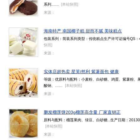
系列……
[
本站快照
]
来源：
海南特产 南国椰子糕 甜而不腻 美味糕点
包装系列：简装系列类型：传统糕点生产许可证编号QS：4600
快照
]
来源：
实体店超热卖 星芙/然利 紫薯面包 健康
等级：优原料与配料：小麦粉、白砂糖、鸡蛋、紫薯粉、
酸钠、……
[
本站快照
]
来源：
鹏发榴莲饼203g榴莲高含量 厂家直销正
原料与配料：榴莲果肉、绿豆、白砂糖...生产日期：201
[
本站快照
]
来源：