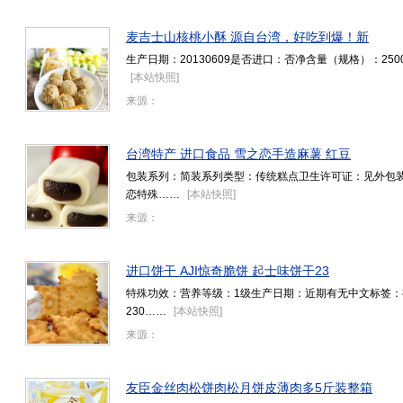
麦吉士山核桃小酥 源自台湾，好吃到爆！新
生产日期：20130609是否进口：否净含量（规格）：2
[
本站快照
]
来源：
台湾特产 进口食品 雪之恋手造麻薯 红豆
包装系列：简装系列类型：传统糕点卫生许可证：见外包
恋特殊……
[
本站快照
]
来源：
进口饼干 AJI惊奇脆饼 起士味饼干23
特殊功效：营养等级：1级生产日期：近期有无中文标签
230……
[
本站快照
]
来源：
友臣金丝肉松饼肉松月饼皮薄肉多5斤装整箱