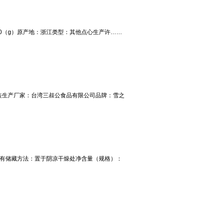
500（g）原产地：浙江类型：其他点心生产许……
装生产厂家：台湾三叔公食品有限公司品牌：雪之
：有储藏方法：置于阴凉干燥处净含量（规格）：