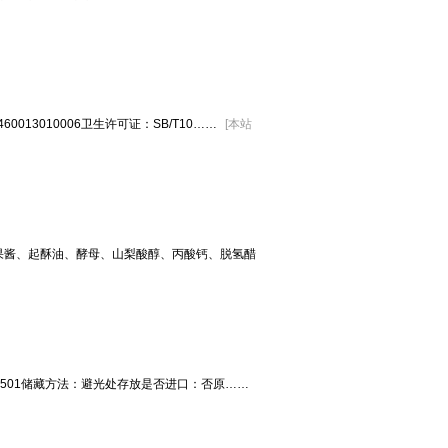
13010006卫生许可证：SB/T10……
[
本站
果酱、起酥油、酵母、山梨酸醇、丙酸钙、脱氢醋
30501储藏方法：避光处存放是否进口：否原……