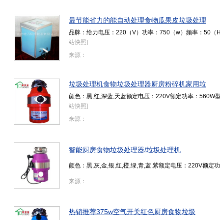
最节能省力的能自动处理食物瓜果皮垃圾处理
品牌：给力电压：220（V）功率：750（w）频率：50（
站快照
]
来源：
垃圾处理机食物垃圾处理器厨房粉碎机家用垃
颜色：黑,红,深蓝,天蓝额定电压：220V额定功率：560W
站快照
]
来源：
智能厨房食物垃圾处理器/垃圾处理机
颜色：黑,灰,金,银,红,橙,绿,青,蓝,紫额定电压：220V额定
来源：
热销推荐375w空气开关红色厨房食物垃圾