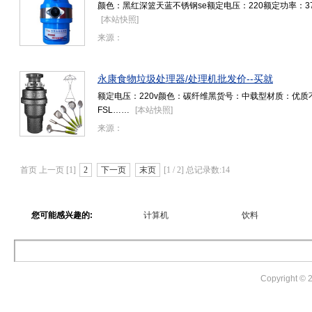
颜色：黑红深篮天蓝不锈钢se额定电压：220额定功率：3
[
本站快照
]
来源：
永康食物垃圾处理器/处理机批发价--买就
额定电压：220v颜色：碳纤维黑货号：中载型材质：优质
FSL……
[
本站快照
]
来源：
首页 上一页 [1]
2
下一页
末页
[1 / 2] 总记录数:14
您可能感兴趣的:
计算机
饮料
Copyright ©