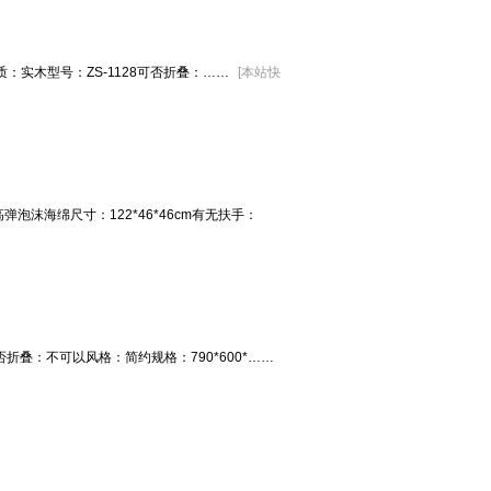
材质：实木型号：ZS-1128可否折叠：……
[
本站快
沫海绵尺寸：122*46*46cm有无扶手：
折叠：不可以风格：简约规格：790*600*……