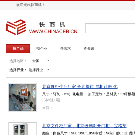
欢迎光临快商机！
搜产品
找企业
寻供求
查资讯
选择地区：
选择行业：
北京展柜生产厂家 长期提供 展柜订做 优
尺寸：订制（cm）耗电量：-加工定制：是材质：中纤板额定功
[
本站快照
]
来源：
北京文件柜厂家，北京玻璃对开门柜，宝格莱
颜色：白色尺寸：900*390*1850材质：钢制门数：2门