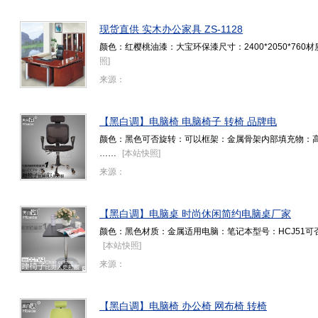
现货直供 实木办公家具 ZS-1128
颜色：红樱桃油漆：大宝环保漆尺寸：2400*2050*760
照
]
来源：
【黑白调】电脑椅 电脑椅子 转椅 品牌电
颜色：黑色可否旋转：可以框架：金属骨架内部填充物：高弹泡
……
[
本站快照
]
来源：
【黑白调】电脑桌 时尚休闲简约电脑桌厂家
颜色：黑色材质：金属适用电脑：笔记本型号：HCJ51可否
[
本站快照
]
来源：
【黑白调】电脑椅 办公椅 网布椅 转椅