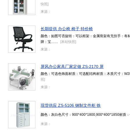
快照
]
来源：
长期提供 办公椅 椅子 特价椅
颜色：如图可否旋转：可以框架：金属骨架有无扶手：有材
牌：宝……
[
本站快照
]
来源：
屏风办公家具厂家定做 ZS-2170 屏
颜色：可选色饰面材质：可选配结构材质：木质尺寸：W2805*D
照
]
来源：
现货供应 ZS-5106 钢制文件柜 铁
颜色：灰白色尺寸：900*400*1800,900*400*1850
来源：