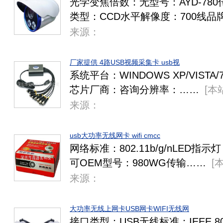
光学变焦倍数：无型号：AYD-78
类型：CCD水平解像度：700线品
来源：
厂家提供 4路USB视频采集卡 usb视
系统平台：WINDOWS XP/VISTA
芯片厂商：咨询分辨率：……
[
本
来源：
usb大功率无线网卡 wifi cmcc
网络标准：802.11b/g/nLED指
可OEM型号：980WG传输……
[
来源：
大功率无线上网卡USB网卡WIFI无线网
接口类型：USB无线标准：IEEE 80