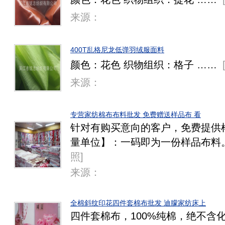
来源：
400T乱格尼龙低弹羽绒服面料
颜色：花色 织物组织：格子 ……
来源：
专营家纺棉布布料批发 免费赠送样品布 看
针对有购买意向的客户，免费提供
量单位】：一码即为一份样品布料
照
]
来源：
全棉斜纹印花四件套棉布批发 迪朦家纺床上
四件套棉布，100%纯棉，绝不含