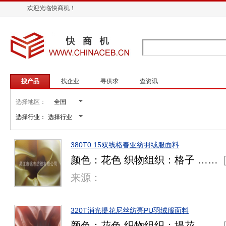
欢迎光临快商机！
搜产品
找企业
寻供求
查资讯
选择地区：
选择行业：
380T0.15双线格春亚纺羽绒服面料
颜色：花色 织物组织：格子 ……
来源：
320T消光提花尼丝纺亮PU羽绒服面料
颜色：花色 织物组织：提花 ……