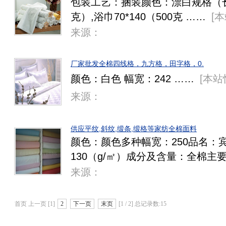
包装工艺：捆装颜色：漂白规格（长*宽
克）,浴巾70*140（500克 ……
[
本
来源：
厂家批发全棉四线格，九方格，田字格，0.
颜色：白色 幅宽：242 ……
[
本站
来源：
供应平纹,斜纹,缎条,缎格等家纺全棉面料
颜色：颜色多种幅宽：250品名：
130（g/㎡）成分及含量：全棉主
来源：
首页 上一页 [1]
2
下一页
末页
[1 / 2] 总记录数:15