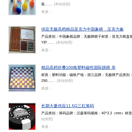
装……
[
本站快照
]
来源：
供应无极高档精品亚克力中国象棋，压克力象
产品类别：中国象棋品牌：无极牌棋子材质：亚克力棋盘规格
YIP……
[
本站快照
]
来源：
精品高档折叠100格塑料磁性国际跳棋 亲
材质：塑料功能：磁铁产地：浙江品牌：无极牌产品类别
290……
[
本站快照
]
来源：
长期大量供应11.5G三杠筹码
产品类别：筹码品牌：汉森筹码规格：40*3.3（mm）材质：
站快照
]
来源：