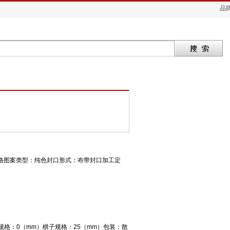
品
风格图案类型：纯色封口形式：布带封口加工定
格：0（mm）棋子规格：25（mm）包装：散