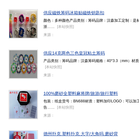
供应磁铁筹码冰箱贴磁铁钥匙扣
颜色：多种颜色产品类别：筹码品牌：汉森加工定制：是材质：
浙……
[
本站快照
]
来源：
供应14克两色三色皇冠粘土筹码
产品类别：筹码品牌：汉森筹码规格：40*3.3（mm）材
[
本站快照
]
来源：
100%磨砂全塑料麻将牌/旅游/旅行塑料
包装：纸盒货号：BN688材质：塑料加印LOGO：可以
告……
[
本站快照
]
来源：
德州扑克.塑料扑克.大字/大角吗.磨砂背