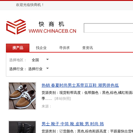
欢迎光临快商机！
搜产品
找企业
寻供求
查资讯
选择地区：
选择行业：
热销 春夏时尚男士系带豆豆鞋 潮男拼色低
货源类别：现货鞋帮高度：低帮颜色：黑色,棕色,橘红鞋面材
季……
[
本站快照
]
来源：
男士 靴子 中筒 靴 皮靴 男 时尚 韩
货源类别：订货颜色：黑色,棕色鞋跟高度：平跟最快出货时