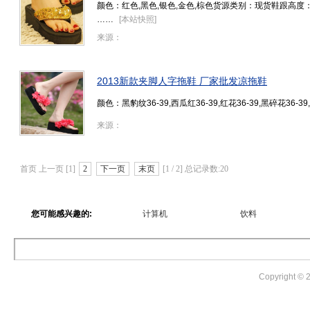
颜色：红色,黑色,银色,金色,棕色货源类别：现货鞋跟高度
……
[
本站快照
]
来源：
2013新款夹脚人字拖鞋 厂家批发凉拖鞋
颜色：黑豹纹36-39,西瓜红36-39,红花36-39,黑碎花36-39
来源：
首页 上一页 [1]
2
下一页
末页
[1 / 2] 总记录数:20
您可能感兴趣的:
计算机
饮料
Copyright ©