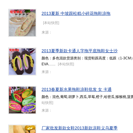
2013夏新 中坡跟松糕小碎花拖鞋凉拖
[
本站快照
]
来源：
2013夏季新款卡通人字拖平底拖鞋女士沙
颜色：多色混款货源类别：现货鞋跟高度：低跟（1-3CM
EVA……
[
本站快照
]
来源：
2013春夏新水果拖鞋凉鞋批发 女 卡通
颜色：混色,葡萄,胡萝卜,西瓜,草莓,橙子,哈密瓜,猕猴桃
站快照
]
来源：
厂家批发新款女鞋2013新款凉鞋义乌夏季