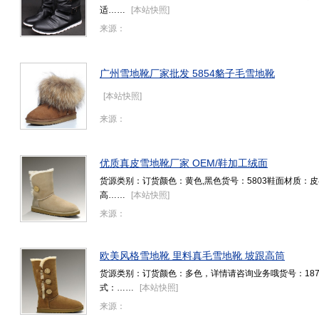
适……
[
本站快照
]
来源：
广州雪地靴厂家批发 5854貉子毛雪地靴
[
本站快照
]
来源：
优质真皮雪地靴厂家 OEM/鞋加工绒面
货源类别：订货颜色：黄色,黑色货号：5803鞋面材质：
高……
[
本站快照
]
来源：
欧美风格雪地靴 里料真毛雪地靴 坡跟高筒
货源类别：订货颜色：多色，详情请咨询业务哦货号：187
式：……
[
本站快照
]
来源：